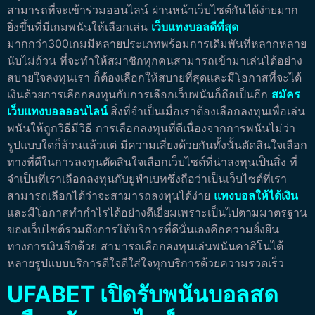
สามารถที่จะเข้าร่วมออนไลน์ ผ่านหน้าเว็บไซต์กันได้ง่ายมาก
ยิ่งขึ้นที่มีเกมพนันให้เลือกเล่น
เว็บแทงบอลดีที่สุด
มากกว่า300เกมมีหลายประเภทพร้อมการเดิมพันที่หลากหลาย
นับไม่ถ้วน ที่จะทำให้สมาชิกทุกคนสามารถเข้ามาเล่นได้อย่าง
สบายใจลงทุนเรา ก็ต้องเลือกให้สบายที่สุดและมีโอกาสที่จะได้
เงินด้วยการเลือกลงทุนกับการเลือกเว็บพนันก็ถือเป็นอีก
สมัคร
เว็บแทงบอลออนไลน์
สิ่งที่จำเป็นเมื่อเราต้องเลือกลงทุนเพื่อเล่น
พนันให้ถูกวิธีมีวิธี การเลือกลงทุนที่ดีเนื่องจากการพนันไม่ว่า
รูปแบบใดก็ล้วนแล้วแต่ มีความเสี่ยงด้วยกันทั้งนั้นตัดสินใจเลือก
ทางที่ดีในการลงทุนตัดสินใจเลือกเว็บไซต์ที่น่าลงทุนเป็นสิ่ง ที่
จำเป็นที่เรา
เลือกลงทุนกับยูฟ่าเบทซึ่งถือว่าเป็นเว็บไซต์ที่เรา
สามารถเลือกได้ว่าจะสามารถลงทุนได้ง่าย
แทงบอลให้ได้เงิน
และมีโอกาสทำกำไรได้อย่างดีเยี่ยมเพราะเป็นไปตามมาตรฐาน
ของเว็บไซต์รวมถึงการให้บริการที่ดีนั่นเองคือความยั่งยืน
ทางการเงินอีกด้วย สามารถเลือกลงทุนเล่นพนันคาสิโนได้
หลายรูปแบบบริการดีใจดีใส่ใจทุกบริการด้วยความรวดเร็ว
UFABET เปิดรับพนันบอลสด