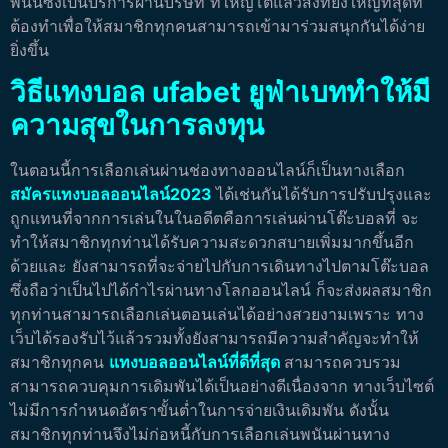
พนันซึ่งเป็นบริการผ่านบริษัท ที่ใหญ่โตแล้วสิ่งที่ยิ่งใหญ่ที่สุดที่
ต้องทำเพื่อให้สมาชิกทุกคนสามารถเข้ามาร่วมสนุกกันได้ง่าย
ยิ่งขึ้น
วิธีแทงบอล ufabet ยูฟ่าเบททำให้มี
ความสุขในการลงทุน
ในตอนนี้การเลือกเล่นผ่านช่องทางออนไลน์ก็เป็นทางเลือก
สมัครแทงบอลออนไลน์2023
ได้เช่นกันได้รับการปรับปรุงและ
ถูกแทนที่จากการเล่นใน
ในอดีตคือการเล่นผ่านโต๊ะบอลที่ จะ
ทำให้สมาชิกทุกท่านได้รับความสะดวกสบายเพิ่มมากขึ้นอีก
ด้วยและ ยังสามารถที่จะจ่ายไปกับการเดินทางไปตามโต๊ะบอล
ซึ่งถือว่าเป็นไปได้กำไรผ่านทางโลกออนไลน์ ก็จะส่งผลสมาชิก
ทุกท่านสามารถเลือกเล่นตอนเล่นได้อย่างสวยงามเพราะ ทาง
เว็บได้รองรับไว้แล้วรวมทั้งยังสามารถมีความสำคัญจะทำให้
สมาชิกทุกคน
แทงบอลออนไลน์ที่ดีที่สุด
สามารถควบรวม
สามารถควบคุมการเดิมพันได้เป็นอย่างดีเนื่องจาก ทางเว็บไซต์
ไม่มีการกำหนดอัตราขั้นต่ำในการจ่ายเงินเดิมพัน ดังนั้น
สมาชิกทุกท่านจึงไม่ก่อหนี้กับการเลือกเล่นพนันผ่านทาง