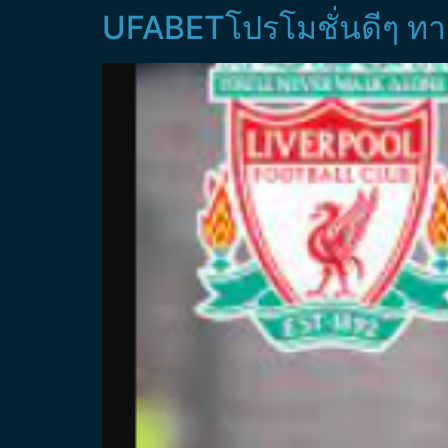
UFABETโปรโมชั่นดีๆ ทางเข