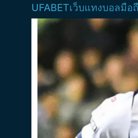
UFABETเว็บแทงบอลมือถือ 