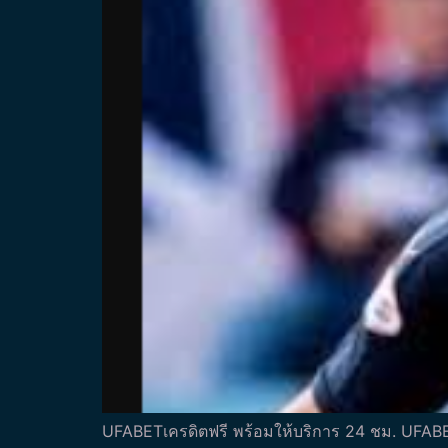
UFABETเครดิตฟรี พร้อมให้บริการ 24 ชม. UFABE