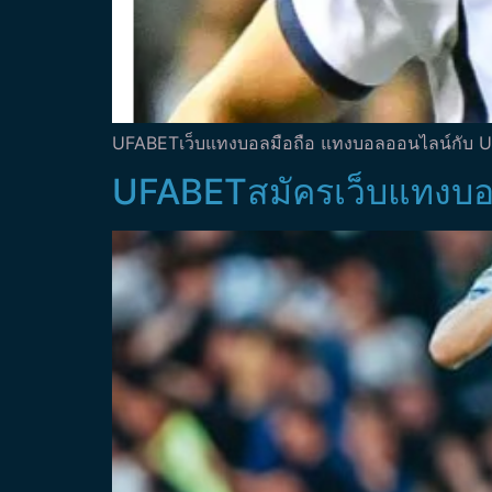
UFABETเว็บแทงบอลมือถือ แทงบอลออนไลน์กับ 
UFABETสมัครเว็บแทงบอล